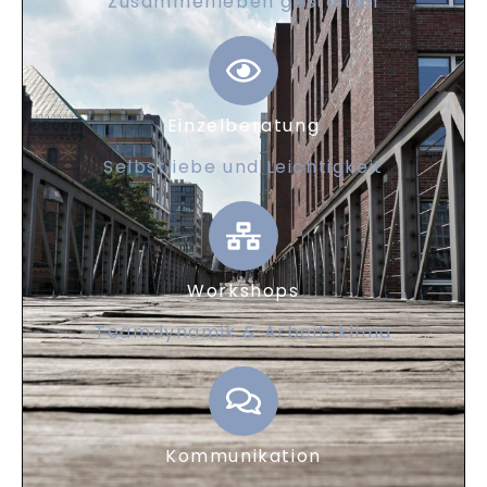
Zusammenleben gestalten
Einzelberatung
Selbstliebe und Leichtigkeit
Workshops
Teamdynamik & Arbeitsklima
Kommunikation