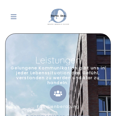
Leistungen
Gelungene Kommunikation gibt uns in
jeder Lebenssituation das Gefühl,
verstanden zu werden und klar zu
handeln.
Familienberatung