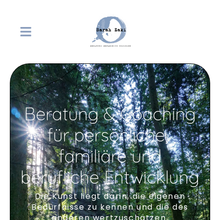
Beratung & Coaching
für persönliche,
familiäre und
berufliche Entwicklung
Die Kunst liegt darin, die eigenen
Bedürfnisse zu kennen und die des
anderen wertzuschätzen.