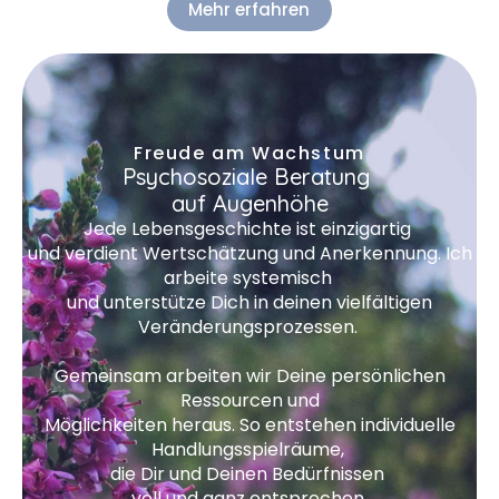
Mehr erfahren
Freude am Wachstum
Psychosoziale Beratung
auf Augenhöhe
Jede Lebensgeschichte ist
einzigartig
und
verdient
Wertschätzung
und Anerkennung.
Ich
arbeite systemisch
und unterstütze Dich in deinen vielfältigen
Veränderungsprozessen.
Gemeinsam arbeiten wir Deine persönlichen
Ressourcen
und
Möglichkeiten heraus. So entstehen individuelle
Handlungsspielräume,
die Dir und Deinen Bedürfnissen
voll und ganz entsprechen.