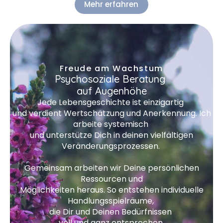
Mehr erfahren
Freude am Wachstum
Psychosoziale Beratung
auf Augenhöhe
Jede Lebensgeschichte ist
einzigartig
und
verdient
Wertschätzung
und Anerkennung.
Ich
arbeite systemisch
und unterstütze Dich in deinen vielfältigen
Veränderungsprozessen.
Gemeinsam arbeiten wir Deine persönlichen
Ressourcen
und
Möglichkeiten heraus. So entstehen individuelle
Handlungsspielräume,
die Dir und Deinen Bedürfnissen
voll und ganz entsprechen.