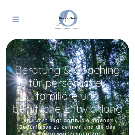
Beratung & Coaching
für persönliche,
familiäre und
berufliche Entwicklung
Die Kunst liegt darin, die eigenen
Bedürfnisse zu kennen und die des
anderen wertzuschätzen.